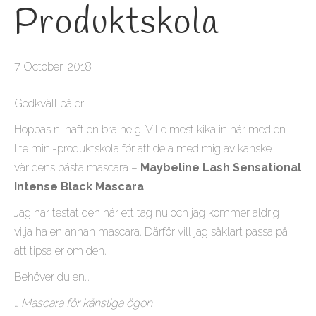
Produktskola
7 October, 2018
Godkväll på er!
Hoppas ni haft en bra helg! Ville mest kika in här med en
lite mini-produktskola för att dela med mig av kanske
världens bästa mascara –
Maybeline Lash Sensational
Intense Black Mascara
.
Jag har testat den här ett tag nu och jag kommer aldrig
vilja ha en annan mascara. Därför vill jag såklart passa på
att tipsa er om den.
Behöver du en…
… Mascara för känsliga ögon