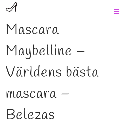
M
e
n
Mascara
u
Maybelline –
Världens bästa
mascara –
Belezas