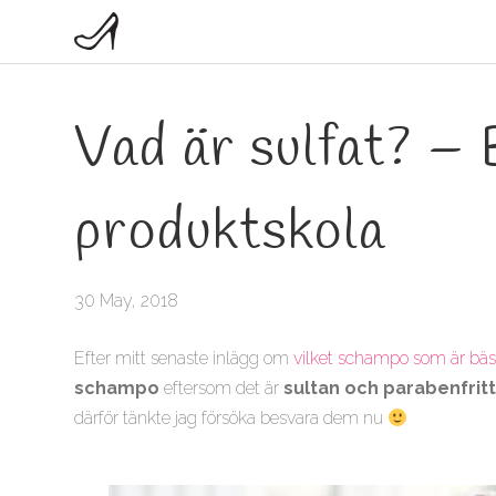
Vad är sulfat? –
produktskola
30 May, 2018
Efter mitt senaste inlägg om
vilket schampo som är bäs
schampo
eftersom det är
sultan och parabenfrit
därför tänkte jag försöka besvara dem nu