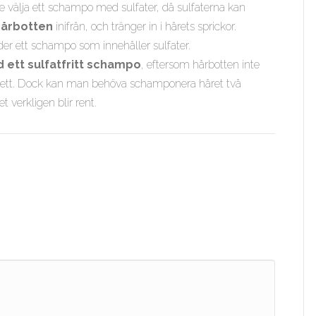
te välja ett schampo med sulfater, då sulfaterna kan
hårbotten
inifrån, och tränger in i hårets sprickor.
r ett schampo som innehåller sulfater.
d ett sulfatfritt schampo
, eftersom hårbotten inte
 lika fett. Dock kan man behöva schamponera håret två
t verkligen blir rent.