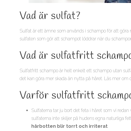
Vad är sulfat?
Sulfat är ett ämne som används i schampo för att göra rent
sulfaten som gör att schampot löddrar när du schampon
Vad är sulfatfritt schamp
Sulfatfritt schampo är helt enkelt ett schampo utan sulfat
det kan göra mer skada än nytta på håret. Läs mer om 
Varför sulfatfritt schamp
Sulfaterna tar ju bort det feta i håret som vi redan
sulfaterna inte skiljer på hudens egna naturliga fett
hårbotten blir torrt och irriterat
.