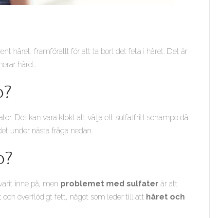
 håret, framförallt för att ta bort det feta i håret. Det är
erar håret.
o?
er. Det kan vara klokt att välja ett sulfatfritt schampo då
det under nästa fråga nedan.
o?
 varit inne på, men
problemet med sulfater
är att
 och överflödigt fett, något som leder till att
håret och