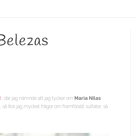
 Belezas
t
, där jag nämnde att jag tycker om
Maria Nilas
t
, så fick jag mycket frågor om framförallt sulfater, så