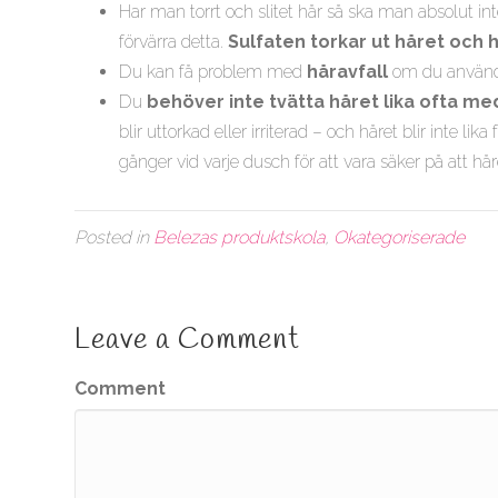
Har man torrt och slitet hår så ska man absolut in
förvärra detta.
Sulfaten torkar ut håret och 
Du kan få problem med
håravfall
om du använde
Du
behöver inte tvätta håret lika ofta me
blir uttorkad eller irriterad – och håret blir inte
gånger vid varje dusch för att vara säker på att håre
Posted in
Belezas produktskola
,
Okategoriserade
Leave a Comment
Comment