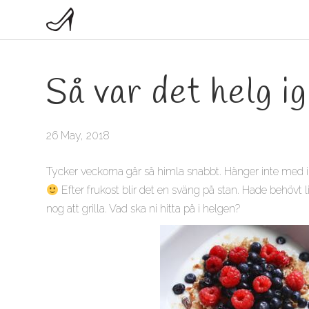
Så var det helg i
26 May, 2018
Tycker veckorna går så himla snabbt. Hänger inte med inn
Efter frukost blir det en sväng på stan. Hade behövt l
nog att grilla. Vad ska ni hitta på i helgen?