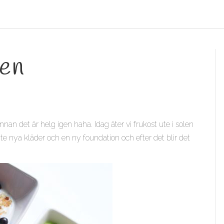
gen
an det är helg igen haha. Idag äter vi frukost ute i solen
ite nya kläder och en ny foundation och efter det blir det