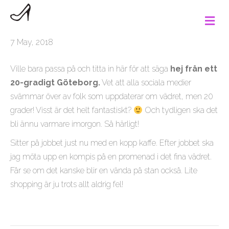
M
e
n
7 May, 2018
u
Ville bara passa på och titta in här för att säga
hej från ett
20-gradigt Göteborg.
Vet att alla sociala medier
svämmar över av folk som uppdaterar om vädret, men 20
grader! Visst är det helt fantastiskt?
Och tydligen ska det
bli ännu varmare imorgon. Så härligt!
Sitter på jobbet just nu med en kopp kaffe. Efter jobbet ska
jag möta upp en kompis på en promenad i det fina vädret.
Får se om det kanske blir en vända på stan också. Lite
shopping är ju trots allt aldrig fel!