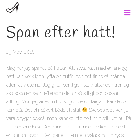
M
e
n
Span efter hatt!
u
29 May, 2016
Idag har jag spanat på hattar! Att styla rätt med en snygg
hatt kan verkligen lyfta en outfit, och det finns så många
alternativ ute nu. Jag gillar verkligen slokhattar och tror jag
ska köpa en svart eftersom det är så stiligt och passar till
allting. Men jag är även lite sugen på en färgad, kanske en
kornblå. Det blir säkert båda till slut
Skeppskeps kan ju
vara snyggt också, men kanske inte helt min stil just nu. På
rätt person dock! Den runda hatten med lite kortare brett är
en annan favorit. Den ger ett lite mer avslappnat intryck