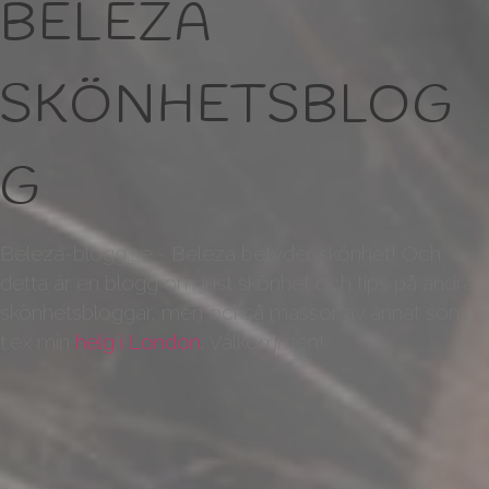
BELEZA
SKÖNHETSBLOG
G
Beleza-blogg.se - Beleza betyder skönhet! Och
detta är en blogg om just skönhet och tips på andra
skönhetsbloggar, men också massor av annat som
t.ex min
helg i London
. Välkommen!