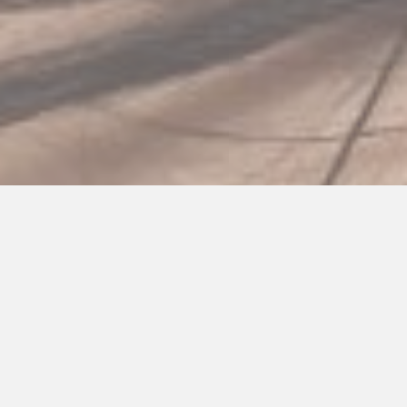
Sveriges 3 bästa
skönhetsbloggar -